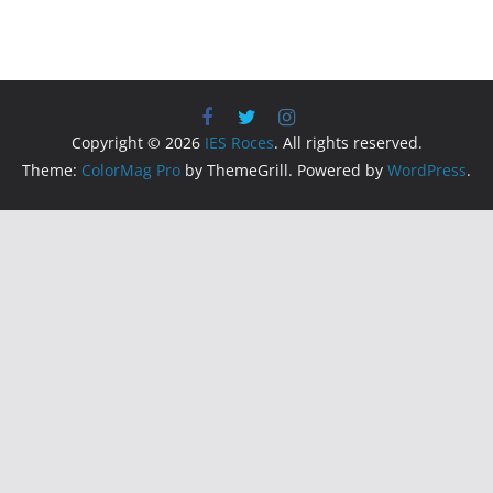
Copyright © 2026
IES Roces
. All rights reserved.
Theme:
ColorMag Pro
by ThemeGrill. Powered by
WordPress
.