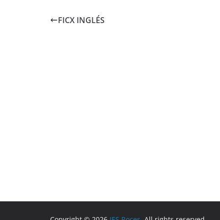
FICX INGLÉS
Copyright © 2026
IES Roces
. All rights reserved.