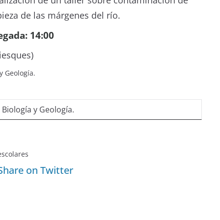
ealización de un taller sobre contaminación de
pieza de las márgenes del río.
egada: 14:00
Viesques)
y Geología.
iología y Geología.
escolares
Share on Twitter