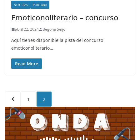
NOTICIAS
PORTADA
Emoticonoliterario – concurso
abril 22, 2024
Begoña Seijo
Aquí tienes disponible la pista del concurso
emoticonoliterario…
Read More
Paginación
1
2
de
entradas